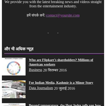
We provide you with the latest breaking news and videos straight
from the entertainment industry.
हमें संपर्क करें:
contact@yoursite.com
और भी अधिक न्यूज़
Who are Flipkart’s shareholders? Millions of
American workers
Business
28 सितम्बर 2016
For Indian Media, Kashmir is a Minor Story
Data Journalism
20 जुलाई 2016
Beyond temperature, the Heat Index tells you how