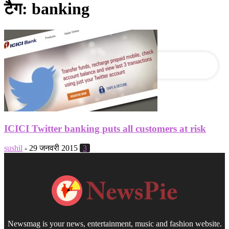
टैग: banking
आपका ईमेल
ICICI Twitter banking puts all customers at risk
sushil
-
29 जनवरी 2015
3
Newsmag is your news, entertainment, music and fashion website.