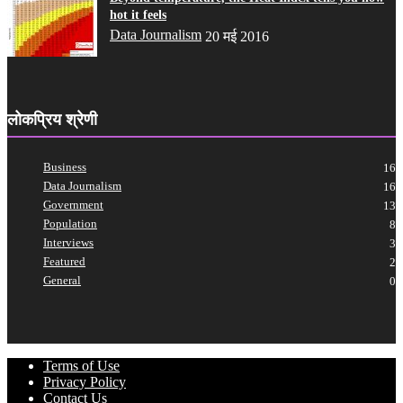
hot it feels
Data Journalism
20 मई 2016
लोकप्रिय श्रेणी
Business
16
Data Journalism
16
Government
13
Population
8
Interviews
3
Featured
2
General
0
Terms of Use
Privacy Policy
Contact Us