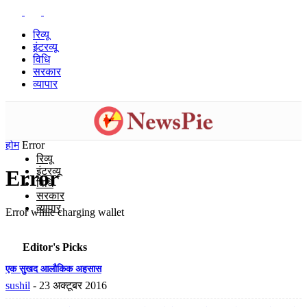
रिव्यू
इंटरव्यू
विधि
सरकार
व्यापार
होम
Error
रिव्यू
इंटरव्यू
Error
विधि
सरकार
व्यापार
Error while charging wallet
Editor's Picks
एक सुखद आलौकिक अहसास
sushil
-
23 अक्टूबर 2016